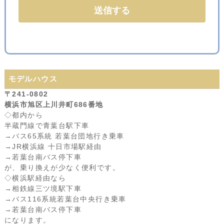
モデルハウス
〒241-0802
横浜市旭区上川井町686番地
◇都内から
半蔵門線で青葉台駅下車
→バス65系統 若葉台団地行き乗車
→JR横浜線 十日市場駅経由
→若葉台南バス停下車
が、乗り換えが少なく便利です。
◇横浜駅経由なら
→相鉄線三ツ境駅下車
→バス116系統若葉台中央行き乗車
→若葉台南バス停下車
になります。