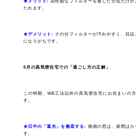
★メリット:
高性能なフィルターを通した空気だけが
たれます。
★デメリット:
その分フィルターが汚れやすく、目詰
になりがちです。
5
月の高気密住宅での「過ごし方の正解」
この時期、WB工法以外の高気密住宅にお住まいの
す。
★日中の「遮光」を徹底する:
南側の窓は、昼間はカ
す。