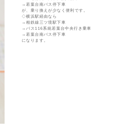
→若葉台南バス停下車
が、乗り換えが少なく便利です。
◇横浜駅経由なら
→相鉄線三ツ境駅下車
→バス116系統若葉台中央行き乗車
→若葉台南バス停下車
になります。