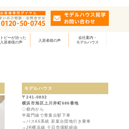
アトピーが治った
会社案内・
入居者様の声
入居者様の声
モデルハウス
モデルハウス
〒241-0802
横浜市旭区上川井町686番地
◇都内から
半蔵門線で青葉台駅下車
→バス65系統 若葉台団地行き乗車
→JR横浜線 十日市場駅経由