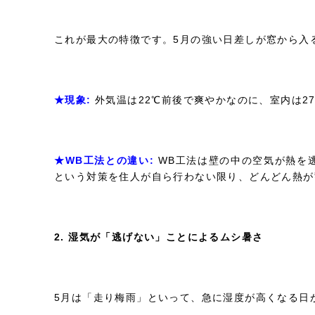
これが最大の特徴です。5月の強い日差しが窓から入
★現象:
外気温は22℃前後で爽やかなのに、室内は2
★WB
工法との違い:
WB工法は壁の中の空気が熱を
という対策を住人が自ら行わない限り、どんどん熱が
2. 湿気が「逃げない」ことによるムシ暑さ
5月は「走り梅雨」といって、急に湿度が高くなる日