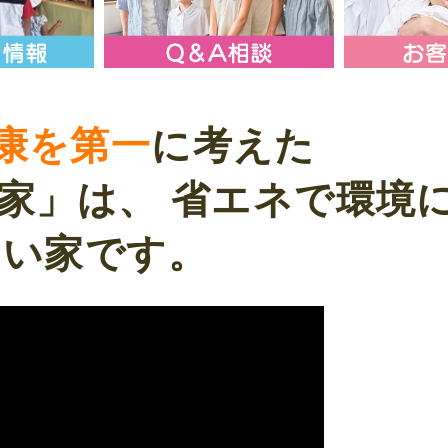
康を第一
に考えた
家」は、
省エネで環境
しい家です。