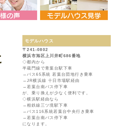
モデルハウス
〒241-0802
に
横浜市旭区上川井町686番地
◇都内から
半蔵門線で青葉台駅下車
→バス65系統 若葉台団地行き乗車
→JR横浜線 十日市場駅経由
→若葉台南バス停下車
が、乗り換えが少なく便利です。
◇横浜駅経由なら
→相鉄線三ツ境駅下車
→バス116系統若葉台中央行き乗車
→若葉台南バス停下車
になります。