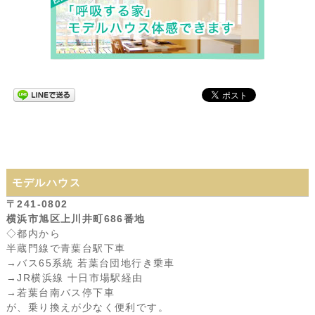
モデルハウス
〒241-0802
横浜市旭区上川井町686番地
◇都内から
半蔵門線で青葉台駅下車
→バス65系統 若葉台団地行き乗車
→JR横浜線 十日市場駅経由
→若葉台南バス停下車
が、乗り換えが少なく便利です。