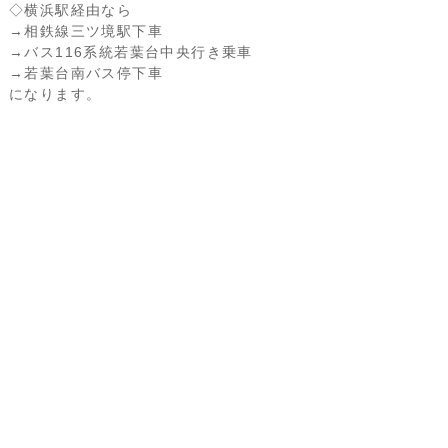
◇横浜駅経由なら
→相鉄線三ツ境駅下車
→バス116系統若葉台中央行き乗車
→若葉台南バス停下車
になります。