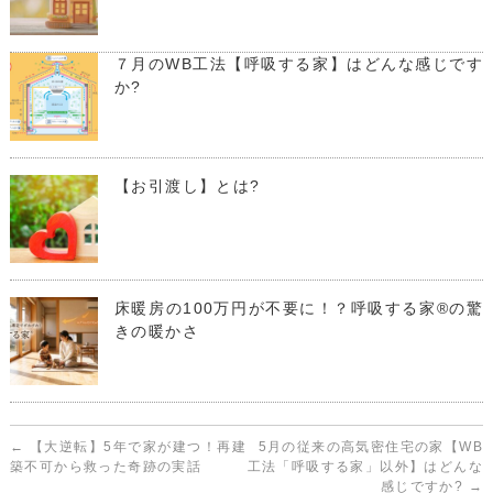
７月のWB工法【呼吸する家】はどんな感じです
か?
【お引渡し】とは?
床暖房の100万円が不要に！？呼吸する家®の驚
きの暖かさ
←
【大逆転】5年で家が建つ！再建
5月の従来の高気密住宅の家【WB
築不可から救った奇跡の実話
工法「呼吸する家」以外】はどんな
感じですか?
→