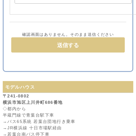
確認画面はありません。そのまま送信ください
モデルハウス
〒241-0802
横浜市旭区上川井町686番地
◇都内から
半蔵門線で青葉台駅下車
→バス65系統 若葉台団地行き乗車
→JR横浜線 十日市場駅経由
→若葉台南バス停下車