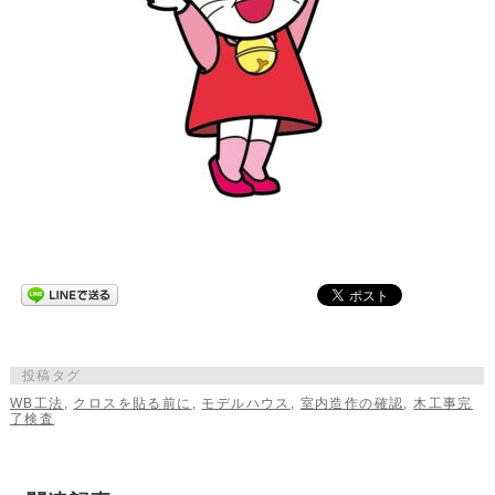
投稿タグ
WB工法
,
クロスを貼る前に
,
モデルハウス
,
室内造作の確認
,
木工事完
了検査