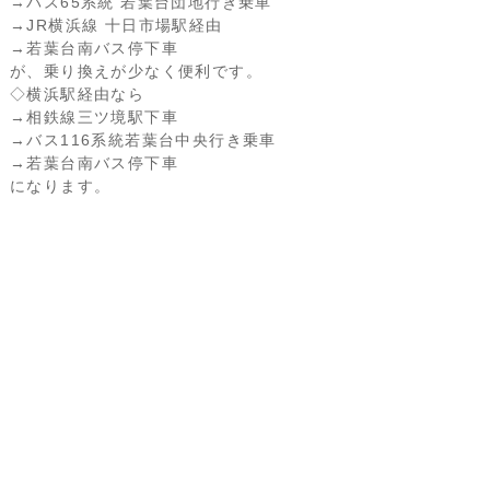
→バス65系統 若葉台団地行き乗車
→JR横浜線 十日市場駅経由
→若葉台南バス停下車
が、乗り換えが少なく便利です。
◇横浜駅経由なら
→相鉄線三ツ境駅下車
→バス116系統若葉台中央行き乗車
→若葉台南バス停下車
になります。