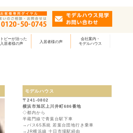
アトピーが治った
会社案内・
入居者様の声
入居者様の声
モデルハウス
モデルハウス
〒241-0802
横浜市旭区上川井町686番地
◇都内から
半蔵門線で青葉台駅下車
→バス65系統 若葉台団地行き乗車
→JR横浜線 十日市場駅経由