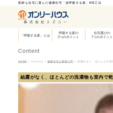
医師も自宅に選んだ健康住宅「@呼吸する家」WB工法
呼吸する家の
住宅選びの
「呼吸する家」とは
3つのポイント
7つのポイント
Content
HOME
»
Content
»
健康住宅お客様の声
»
結露がなく、ほとんどの洗
結露がなく、ほとんどの洗濯物も室内で乾