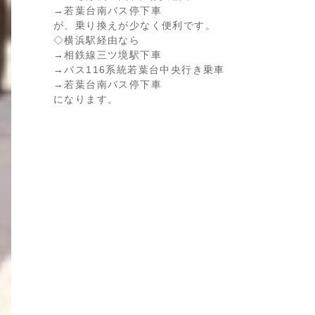
→若葉台南バス停下車
が、乗り換えが少なく便利です。
◇横浜駅経由なら
→相鉄線三ツ境駅下車
→バス116系統若葉台中央行き乗車
→若葉台南バス停下車
になります。