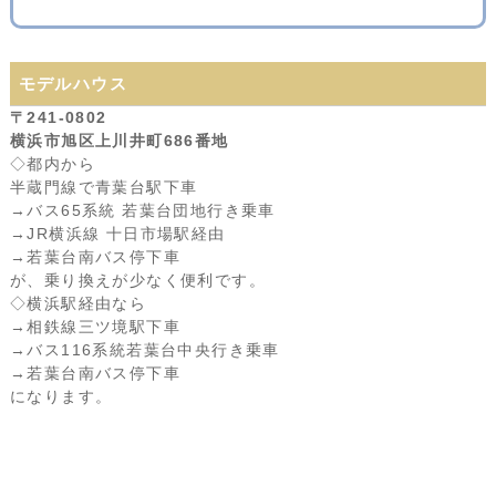
モデルハウス
〒241-0802
横浜市旭区上川井町686番地
◇都内から
半蔵門線で青葉台駅下車
→バス65系統 若葉台団地行き乗車
→JR横浜線 十日市場駅経由
→若葉台南バス停下車
が、乗り換えが少なく便利です。
◇横浜駅経由なら
→相鉄線三ツ境駅下車
→バス116系統若葉台中央行き乗車
→若葉台南バス停下車
になります。