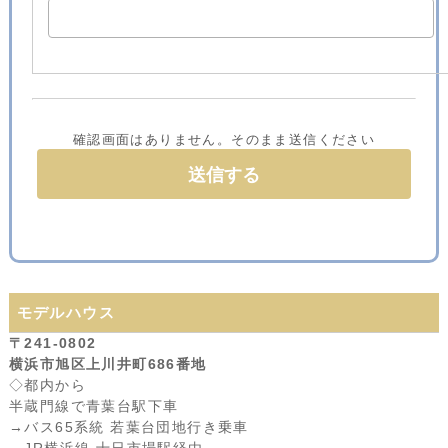
確認画面はありません。そのまま送信ください
モデルハウス
〒241-0802
横浜市旭区上川井町686番地
◇都内から
半蔵門線で青葉台駅下車
→バス65系統 若葉台団地行き乗車
→JR横浜線 十日市場駅経由