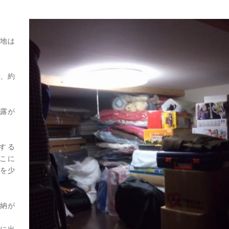
地は
、約
露が
する
こに
を少
納が