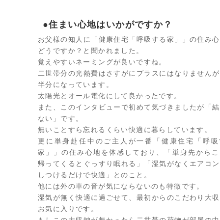
●住まい心地はいかがですか？
お父様の知人に「健康住宅「呼吸する家」」の住み心
どうですか？と聞かれました。
覚えやすいネーミングが良いですね。
二世帯分の光熱費はさすがにプラスにはなりませんが
半分になっています。
太陽光とオール電化にして良かったです。
また、このインタビューで初めて気づきましたが「結
ない」です。
無いことすら忘れるくらい快適に暮らしています。
更に単身赴任中のご主人が一番「健康住宅「呼吸
家」」の住み心地を体感しており、「単身先からこ
帰ってくるとぐっすり眠れる」「湿気がなくエアコン
しつけるだけで快適」とのこと。
他には外の車の音が気にならないのも特徴です。
湿気が無く快適に過ごせて、最初からのこだわり大収
お気に入りです。