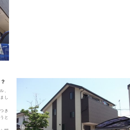
は？
ル、
まし
つき
うと