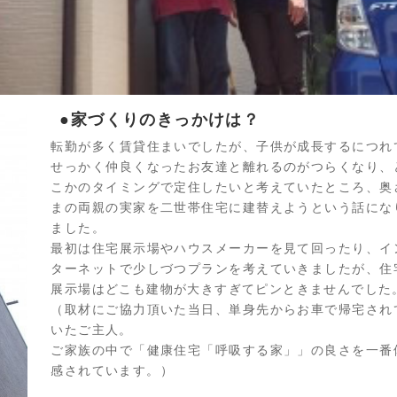
●家づくりのきっかけは？
転勤が多く賃貸住まいでしたが、子供が成長するにつれ
せっかく仲良くなったお友達と離れるのがつらくなり、
こかのタイミングで定住したいと考えていたところ、奥
まの両親の実家を二世帯住宅に建替えようという話にな
ました。
最初は住宅展示場やハウスメーカーを見て回ったり、イ
ターネットで少しづつプランを考えていきましたが、住
展示場はどこも建物が大きすぎてピンときませんでした
（取材にご協力頂いた当日、単身先からお車で帰宅され
いたご主人。
ご家族の中で「健康住宅「呼吸する家」」の良さを一番
感されています。）