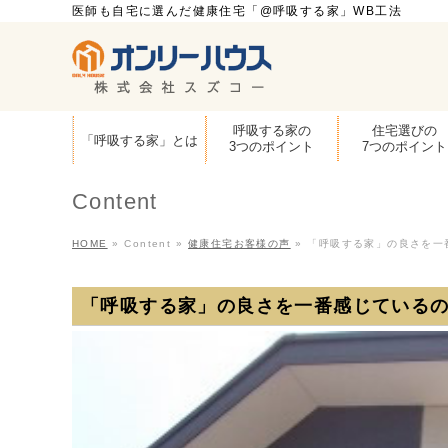
医師も自宅に選んだ健康住宅「@呼吸する家」WB工法
呼吸する家の
住宅選びの
「呼吸する家」とは
3つのポイント
7つのポイント
Content
HOME
»
Content
»
健康住宅お客様の声
»
「呼吸する家」の良さを一
「呼吸する家」の良さを一番感じている