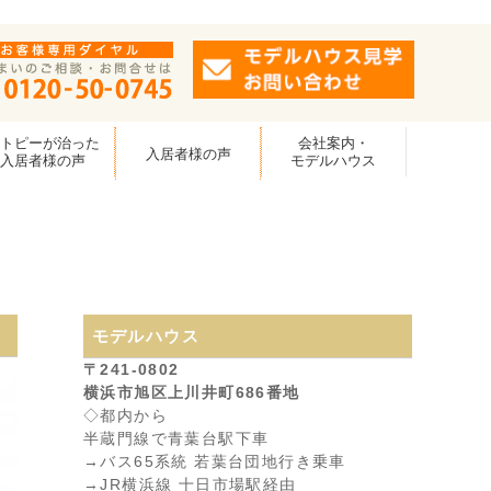
アトピーが治った
会社案内・
入居者様の声
入居者様の声
モデルハウス
モデルハウス
〒241-0802
横浜市旭区上川井町686番地
◇都内から
半蔵門線で青葉台駅下車
→バス65系統 若葉台団地行き乗車
→JR横浜線 十日市場駅経由