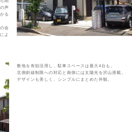
ら聞
の声
かる
の会
によ
敷地を有効活用し、駐車スペースは最大4台も。
北側斜線制限への対応と南側には太陽光を沢山搭載。
デザインも美しく、シンプルにまとめた外観。