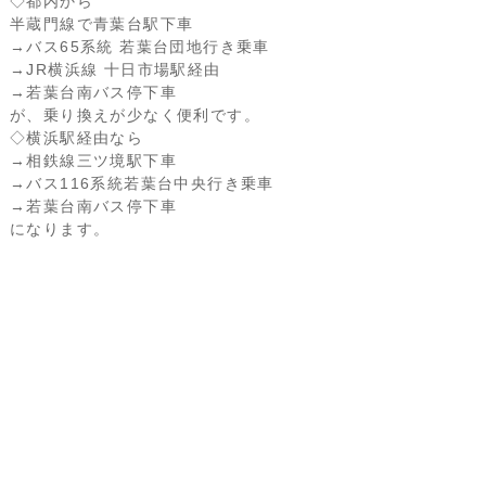
◇都内から
半蔵門線で青葉台駅下車
→バス65系統 若葉台団地行き乗車
→JR横浜線 十日市場駅経由
→若葉台南バス停下車
が、乗り換えが少なく便利です。
◇横浜駅経由なら
→相鉄線三ツ境駅下車
→バス116系統若葉台中央行き乗車
→若葉台南バス停下車
になります。