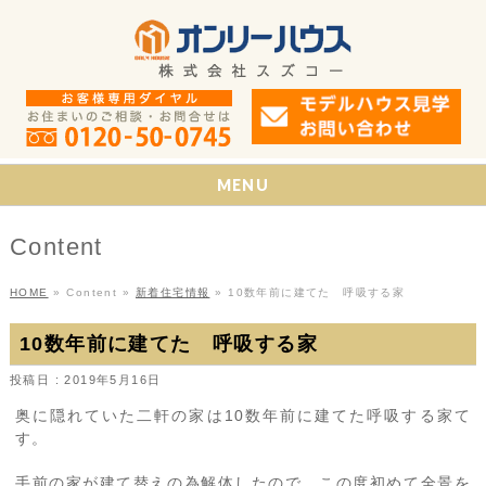
MENU
Content
HOME
»
Content
»
新着住宅情報
»
10数年前に建てた 呼吸する家
10数年前に建てた 呼吸する家
投稿日 : 2019年5月16日
奥に隠れていた二軒の家は10数年前に建てた呼吸する家て
す。
手前の家が建て替えの為解体したので、この度初めて全景を