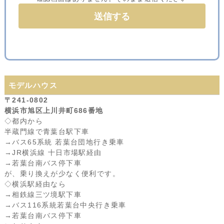
モデルハウス
〒241-0802
横浜市旭区上川井町686番地
◇都内から
半蔵門線で青葉台駅下車
→バス65系統 若葉台団地行き乗車
→JR横浜線 十日市場駅経由
→若葉台南バス停下車
が、乗り換えが少なく便利です。
◇横浜駅経由なら
→相鉄線三ツ境駅下車
→バス116系統若葉台中央行き乗車
→若葉台南バス停下車