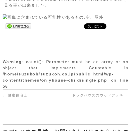
見る事が出来ました。
Warning
: count(): Parameter must be an array or an
object that implements Countable in
/home/suzukoh/suzukoh.co.jp/public_html/wp-
content/themes/onlyhouse-child/single.php
on line
56
←
健康住宅士
ドッグハウスのウッドデッキ
→