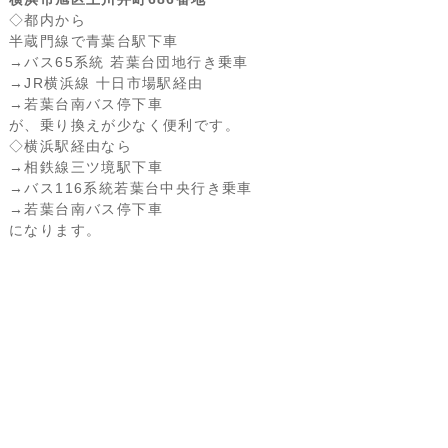
◇都内から
半蔵門線で青葉台駅下車
→バス65系統 若葉台団地行き乗車
→JR横浜線 十日市場駅経由
→若葉台南バス停下車
が、乗り換えが少なく便利です。
◇横浜駅経由なら
→相鉄線三ツ境駅下車
→バス116系統若葉台中央行き乗車
→若葉台南バス停下車
になります。