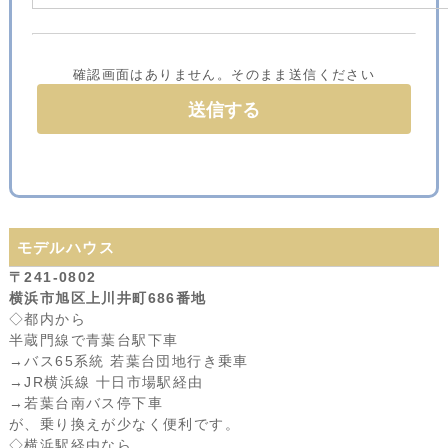
確認画面はありません。そのまま送信ください
モデルハウス
〒241-0802
横浜市旭区上川井町686番地
◇都内から
半蔵門線で青葉台駅下車
→バス65系統 若葉台団地行き乗車
→JR横浜線 十日市場駅経由
→若葉台南バス停下車
が、乗り換えが少なく便利です。
◇横浜駅経由なら