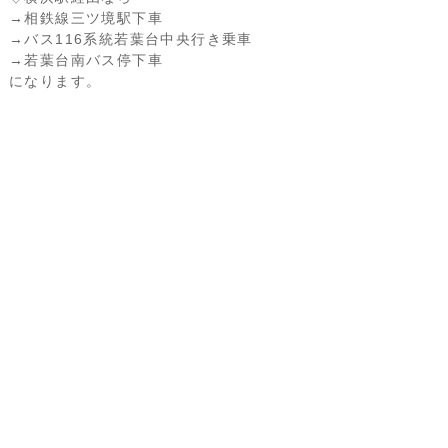
→相鉄線三ツ境駅下車
→バス116系統若葉台中央行き乗車
→若葉台南バス停下車
になります。