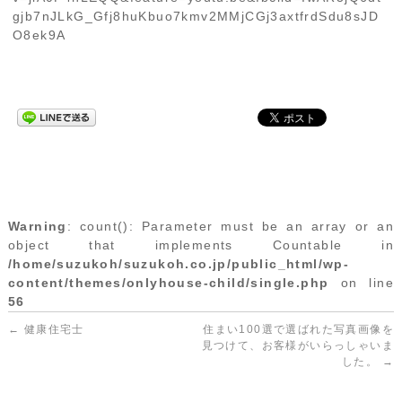
gjb7nJLkG_Gfj8huKbuo7kmv2MMjCGj3axtfrdSdu8sJD
O8ek9A
Warning
: count(): Parameter must be an array or an
object that implements Countable in
/home/suzukoh/suzukoh.co.jp/public_html/wp-
content/themes/onlyhouse-child/single.php
on line
56
←
健康住宅士
住まい100選で選ばれた写真画像を
見つけて、お客様がいらっしゃいま
した。
→