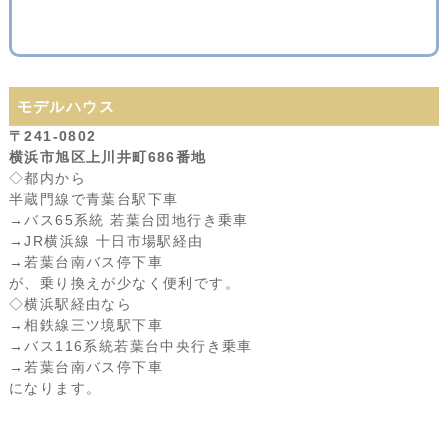
モデルハウス
〒241-0802
横浜市旭区上川井町686番地
◇都内から
半蔵門線で青葉台駅下車
→バス65系統 若葉台団地行き乗車
→JR横浜線 十日市場駅経由
→若葉台南バス停下車
が、乗り換えが少なく便利です。
◇横浜駅経由なら
→相鉄線三ツ境駅下車
→バス116系統若葉台中央行き乗車
→若葉台南バス停下車
になります。