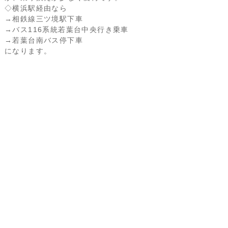
◇横浜駅経由なら
→相鉄線三ツ境駅下車
→バス116系統若葉台中央行き乗車
→若葉台南バス停下車
になります。