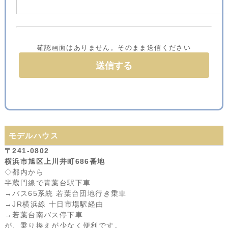
確認画面はありません。そのまま送信ください
モデルハウス
〒241-0802
横浜市旭区上川井町686番地
◇都内から
半蔵門線で青葉台駅下車
→バス65系統 若葉台団地行き乗車
→JR横浜線 十日市場駅経由
→若葉台南バス停下車
が、乗り換えが少なく便利です。