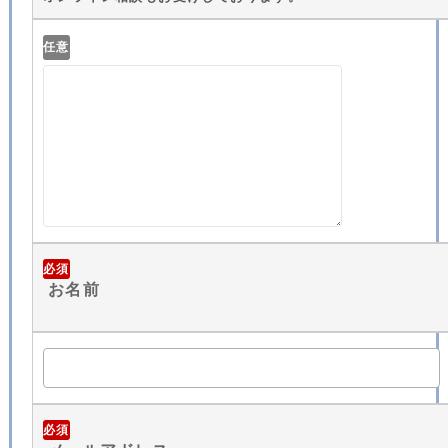
任意
必須
お名前
必須