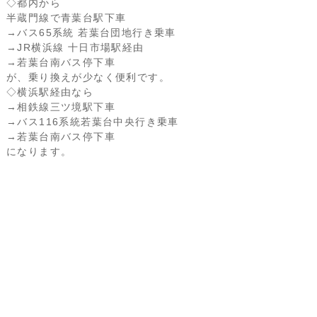
◇都内から
半蔵門線で青葉台駅下車
→バス65系統 若葉台団地行き乗車
→JR横浜線 十日市場駅経由
→若葉台南バス停下車
が、乗り換えが少なく便利です。
◇横浜駅経由なら
→相鉄線三ツ境駅下車
→バス116系統若葉台中央行き乗車
→若葉台南バス停下車
になります。