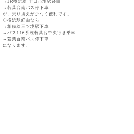
→JR横浜線 十日市場駅経由
→若葉台南バス停下車
が、乗り換えが少なく便利です。
◇横浜駅経由なら
→相鉄線三ツ境駅下車
→バス116系統若葉台中央行き乗車
→若葉台南バス停下車
になります。