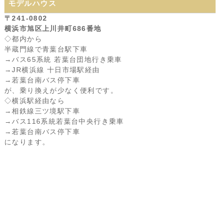
モデルハウス
〒241-0802
横浜市旭区上川井町686番地
◇都内から
半蔵門線で青葉台駅下車
→バス65系統 若葉台団地行き乗車
→JR横浜線 十日市場駅経由
→若葉台南バス停下車
が、乗り換えが少なく便利です。
◇横浜駅経由なら
→相鉄線三ツ境駅下車
→バス116系統若葉台中央行き乗車
→若葉台南バス停下車
になります。