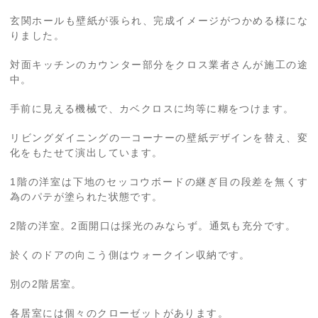
玄関ホールも壁紙が張られ、完成イメージがつかめる様にな
りました。
対面キッチンのカウンター部分をクロス業者さんが施工の途
中。
手前に見える機械で、カベクロスに均等に糊をつけます。
リビングダイニングの一コーナーの壁紙デザインを替え、変
化をもたせて演出しています。
1階の洋室は下地のセッコウボードの継ぎ目の段差を無くす
為のパテが塗られた状態です。
2階の洋室。2面開口は採光のみならず。通気も充分です。
於くのドアの向こう側はウォークイン収納です。
別の2階居室。
各居室には個々のクローゼットがあります。