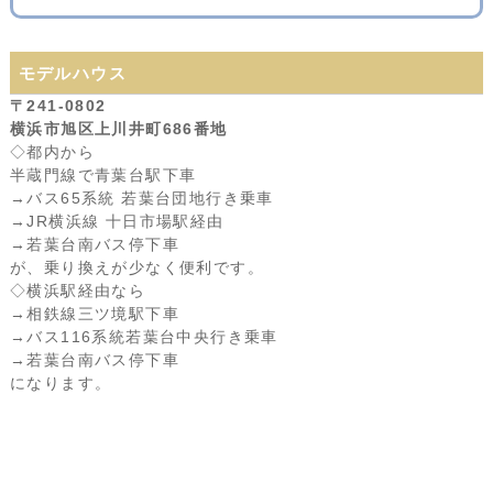
モデルハウス
〒241-0802
横浜市旭区上川井町686番地
◇都内から
半蔵門線で青葉台駅下車
→バス65系統 若葉台団地行き乗車
→JR横浜線 十日市場駅経由
→若葉台南バス停下車
が、乗り換えが少なく便利です。
◇横浜駅経由なら
→相鉄線三ツ境駅下車
→バス116系統若葉台中央行き乗車
→若葉台南バス停下車
になります。