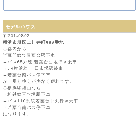
モデルハウス
〒241-0802
横浜市旭区上川井町686番地
◇都内から
半蔵門線で青葉台駅下車
→バス65系統 若葉台団地行き乗車
→JR横浜線 十日市場駅経由
→若葉台南バス停下車
が、乗り換えが少なく便利です。
◇横浜駅経由なら
→相鉄線三ツ境駅下車
→バス116系統若葉台中央行き乗車
→若葉台南バス停下車
になります。