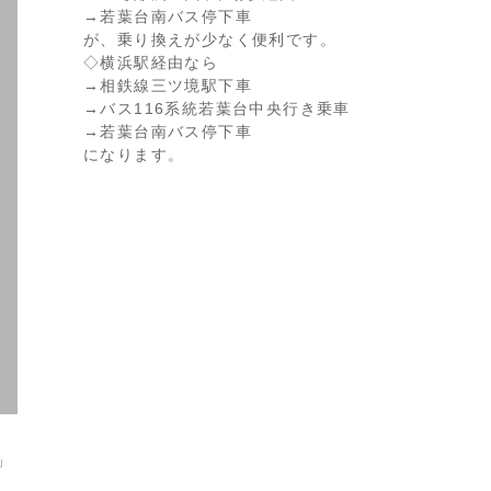
→若葉台南バス停下車
が、乗り換えが少なく便利です。
◇横浜駅経由なら
→相鉄線三ツ境駅下車
→バス116系統若葉台中央行き乗車
→若葉台南バス停下車
になります。
」