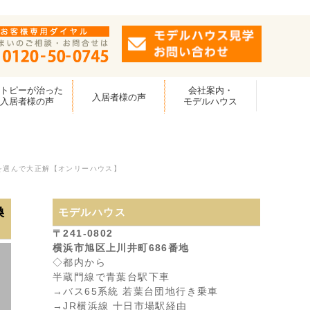
アトピーが治った
会社案内・
入居者様の声
入居者様の声
モデルハウス
を選んで大正解【オンリーハウス】
換
モデルハウス
〒241-0802
横浜市旭区上川井町686番地
◇都内から
半蔵門線で青葉台駅下車
→バス65系統 若葉台団地行き乗車
→JR横浜線 十日市場駅経由