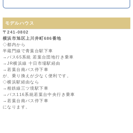
モデルハウス
〒241-0802
横浜市旭区上川井町686番地
◇都内から
半蔵門線で青葉台駅下車
→バス65系統 若葉台団地行き乗車
→JR横浜線 十日市場駅経由
→若葉台南バス停下車
が、乗り換えが少なく便利です。
◇横浜駅経由なら
→相鉄線三ツ境駅下車
→バス116系統若葉台中央行き乗車
→若葉台南バス停下車
になります。