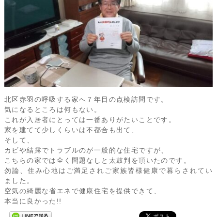
北区赤羽の呼吸する家へ７年目の点検訪問です。
気になるところは何もない。
これが入居者にとっては一番ありがたいことです。
家を建てて少しくらいは不都合も出て、
そして、
カビや結露でトラブルのが一般的な住宅ですが、
こちらの家では全く問題なしと太鼓判を頂いたのです。
勿論、住み心地はご満足されご家族皆様健康で暮らされてい
ました。
空気の綺麗な省エネで健康住宅を提供できて、
本当に良かった!!