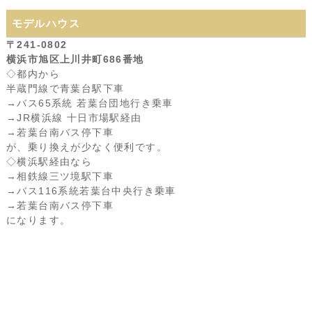
モデルハウス
〒241-0802
横浜市旭区上川井町686番地
◇都内から
半蔵門線で青葉台駅下車
→バス65系統 若葉台団地行き乗車
→JR横浜線 十日市場駅経由
→若葉台南バス停下車
が、乗り換えが少なく便利です。
◇横浜駅経由なら
→相鉄線三ツ境駅下車
→バス116系統若葉台中央行き乗車
→若葉台南バス停下車
になります。