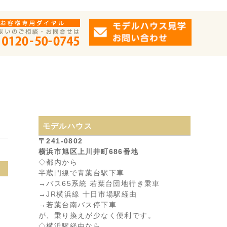
モデルハウス
〒241-0802
横浜市旭区上川井町686番地
◇都内から
半蔵門線で青葉台駅下車
→バス65系統 若葉台団地行き乗車
→JR横浜線 十日市場駅経由
ム】
→若葉台南バス停下車
が、乗り換えが少なく便利です。
◇横浜駅経由なら