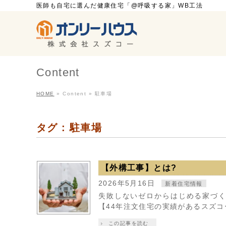
医師も自宅に選んだ健康住宅「@呼吸する家」WB工法
Content
HOME
»
Content
»
駐車場
タグ : 駐車場
【外構工事】とは?
2026年5月16日
新着住宅情報
失敗しないゼロからはじめる家づく
【44年注文住宅の実績があるスズ
この記事を読む