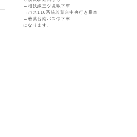
→相鉄線三ツ境駅下車
→バス116系統若葉台中央行き乗車
→若葉台南バス停下車
になります。