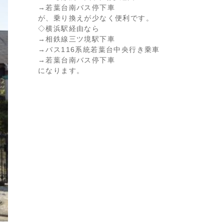
→若葉台南バス停下車
が、乗り換えが少なく便利です。
◇横浜駅経由なら
→相鉄線三ツ境駅下車
→バス116系統若葉台中央行き乗車
→若葉台南バス停下車
になります。