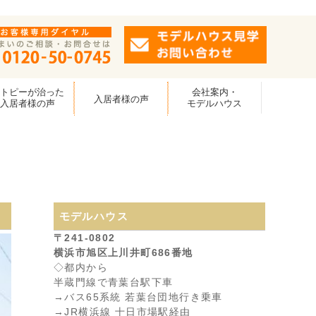
アトピーが治った
会社案内・
入居者様の声
入居者様の声
モデルハウス
モデルハウス
〒241-0802
横浜市旭区上川井町686番地
◇都内から
半蔵門線で青葉台駅下車
→バス65系統 若葉台団地行き乗車
→JR横浜線 十日市場駅経由