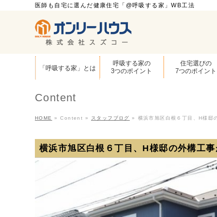
医師も自宅に選んだ健康住宅「@呼吸する家」WB工法
呼吸する家の
住宅選びの
「呼吸する家」とは
3つのポイント
7つのポイント
Content
HOME
»
Content
»
スタッフブログ
»
横浜市旭区白根６丁目、H様邸
横浜市旭区白根６丁目、H様邸の外構工事