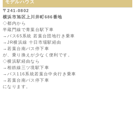
モデルハウス
〒241-0802
横浜市旭区上川井町686番地
◇都内から
半蔵門線で青葉台駅下車
→バス65系統 若葉台団地行き乗車
→JR横浜線 十日市場駅経由
→若葉台南バス停下車
が、乗り換えが少なく便利です。
◇横浜駅経由なら
→相鉄線三ツ境駅下車
→バス116系統若葉台中央行き乗車
→若葉台南バス停下車
になります。