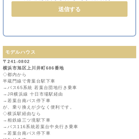
モデルハウス
〒241-0802
横浜市旭区上川井町686番地
◇都内から
半蔵門線で青葉台駅下車
→バス65系統 若葉台団地行き乗車
→JR横浜線 十日市場駅経由
→若葉台南バス停下車
が、乗り換えが少なく便利です。
◇横浜駅経由なら
→相鉄線三ツ境駅下車
→バス116系統若葉台中央行き乗車
→若葉台南バス停下車