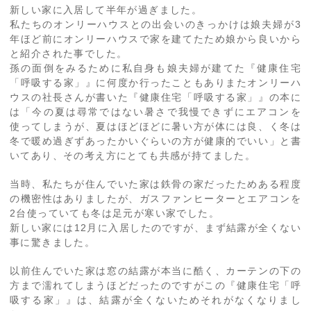
新しい家に入居して半年が過ぎました。
私たちのオンリーハウスとの出会いのきっかけは娘夫婦が3
年ほど前にオンリーハウスで家を建てたため娘から良いから
と紹介された事でした。
孫の面倒をみるために私自身も娘夫婦が建てた『健康住宅
「呼吸する家」』に何度か行ったこともありまたオンリーハ
ウスの社長さんが書いた『健康住宅「呼吸する家」』の本に
は「今の夏は尋常ではない暑さで我慢できずにエアコンを
使ってしまうが、夏はほどほどに暑い方が体には良、く冬は
冬で暖め過ぎずあったかいぐらいの方が健康的でいい」と書
いてあり、その考え方にとても共感が持てました。
当時、私たちが住んでいた家は鉄骨の家だったためある程度
の機密性はありましたが、ガスファンヒーターとエアコンを
2台使っていても冬は足元が寒い家でした。
新しい家には12月に入居したのですが、まず結露が全くない
事に驚きました。
以前住んでいた家は窓の結露が本当に酷く、カーテンの下の
方まで濡れてしまうほどだったのですがこの『健康住宅「呼
吸する家」』は、結露が全くないためそれがなくなりまし