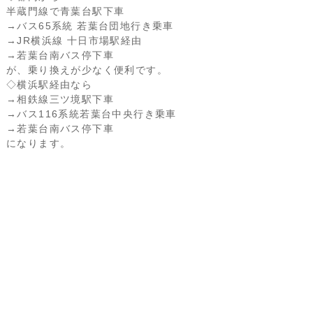
半蔵門線で青葉台駅下車
→バス65系統 若葉台団地行き乗車
→JR横浜線 十日市場駅経由
→若葉台南バス停下車
が、乗り換えが少なく便利です。
◇横浜駅経由なら
→相鉄線三ツ境駅下車
→バス116系統若葉台中央行き乗車
→若葉台南バス停下車
になります。