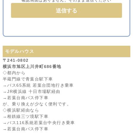
確認画面はありません。そのまま送信ください
モデルハウス
〒241-0802
横浜市旭区上川井町686番地
◇都内から
半蔵門線で青葉台駅下車
→バス65系統 若葉台団地行き乗車
→JR横浜線 十日市場駅経由
→若葉台南バス停下車
が、乗り換えが少なく便利です。
◇横浜駅経由なら
→相鉄線三ツ境駅下車
→バス116系統若葉台中央行き乗車
→若葉台南バス停下車