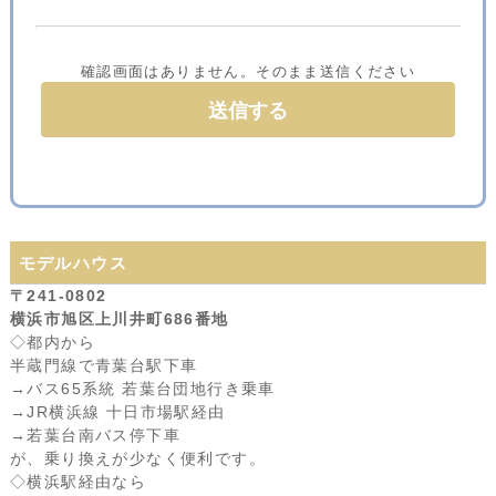
確認画面はありません。そのまま送信ください
モデルハウス
〒241-0802
横浜市旭区上川井町686番地
◇都内から
半蔵門線で青葉台駅下車
→バス65系統 若葉台団地行き乗車
→JR横浜線 十日市場駅経由
→若葉台南バス停下車
が、乗り換えが少なく便利です。
◇横浜駅経由なら