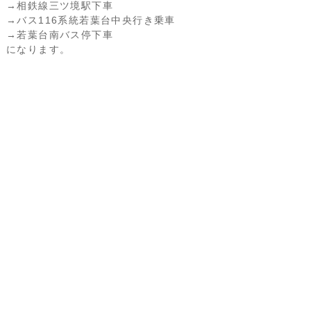
→相鉄線三ツ境駅下車
→バス116系統若葉台中央行き乗車
→若葉台南バス停下車
になります。