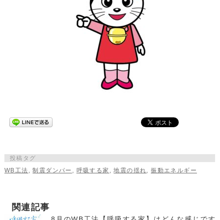
投稿タグ
WB工法
,
制震ダンパー
,
呼吸する家
,
地震の揺れ
,
振動エネルギー
関連記事
8月のWB工法【呼吸する家】はどんな感じです