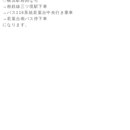
◇横浜駅経由なら
→相鉄線三ツ境駅下車
→バス116系統若葉台中央行き乗車
→若葉台南バス停下車
になります。