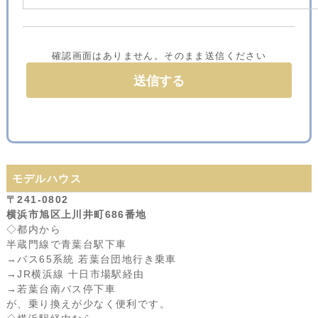
確認画面はありません。そのまま送信ください
モデルハウス
〒241-0802
横浜市旭区上川井町686番地
◇都内から
半蔵門線で青葉台駅下車
→バス65系統 若葉台団地行き乗車
→JR横浜線 十日市場駅経由
→若葉台南バス停下車
が、乗り換えが少なく便利です。