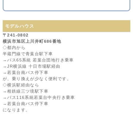
モデルハウス
〒241-0802
横浜市旭区上川井町686番地
◇都内から
半蔵門線で青葉台駅下車
→バス65系統 若葉台団地行き乗車
→JR横浜線 十日市場駅経由
→若葉台南バス停下車
が、乗り換えが少なく便利です。
◇横浜駅経由なら
→相鉄線三ツ境駅下車
→バス116系統若葉台中央行き乗車
→若葉台南バス停下車
になります。