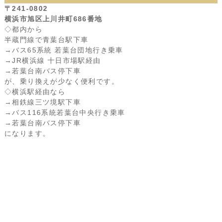
〒241-0802
横浜市旭区上川井町686番地
◇都内から
半蔵門線で青葉台駅下車
→バス65系統 若葉台団地行き乗車
→JR横浜線 十日市場駅経由
→若葉台南バス停下車
が、乗り換えが少なく便利です。
◇横浜駅経由なら
→相鉄線三ツ境駅下車
→バス116系統若葉台中央行き乗車
→若葉台南バス停下車
になります。