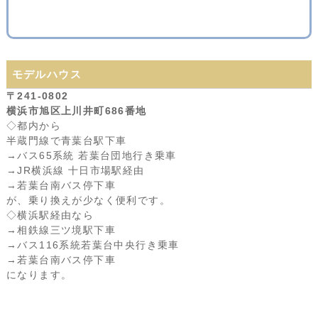
モデルハウス
〒241-0802
横浜市旭区上川井町686番地
◇都内から
半蔵門線で青葉台駅下車
→バス65系統 若葉台団地行き乗車
→JR横浜線 十日市場駅経由
→若葉台南バス停下車
が、乗り換えが少なく便利です。
◇横浜駅経由なら
→相鉄線三ツ境駅下車
→バス116系統若葉台中央行き乗車
→若葉台南バス停下車
になります。