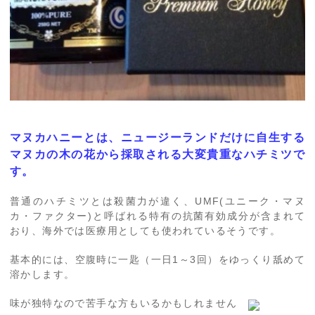
マヌカハニーとは、ニュージーランドだけに自生する
マヌカの木の花から採取される大変貴重なハチミツで
す。
普通のハチミツとは殺菌力が違く、UMF(ユニーク・マヌ
カ・ファクター)と呼ばれる特有の抗菌有効成分が含まれて
おり、海外では医療用としても使われているそうです。
基本的には、空腹時に一匙（一日1～3回）をゆっくり舐めて
溶かします。
味が独特なので苦手な方もいるかもしれません