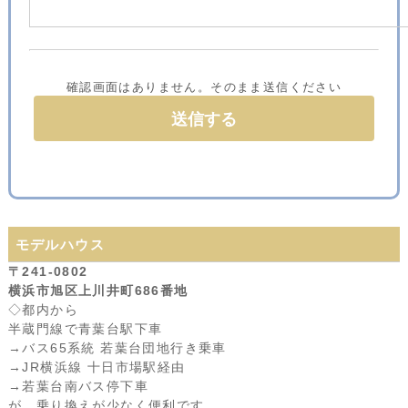
確認画面はありません。そのまま送信ください
モデルハウス
〒241-0802
横浜市旭区上川井町686番地
◇都内から
半蔵門線で青葉台駅下車
→バス65系統 若葉台団地行き乗車
→JR横浜線 十日市場駅経由
→若葉台南バス停下車
が、乗り換えが少なく便利です。