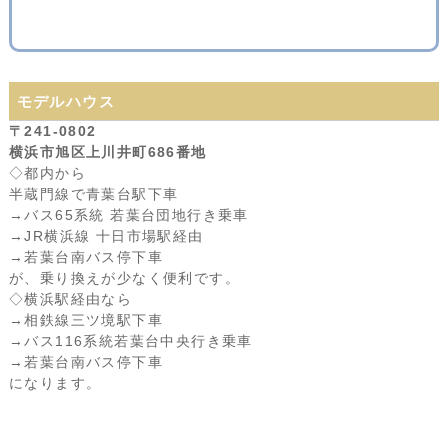
モデルハウス
〒241-0802
横浜市旭区上川井町686番地
◇都内から
半蔵門線で青葉台駅下車
→バス65系統 若葉台団地行き乗車
→JR横浜線 十日市場駅経由
→若葉台南バス停下車
が、乗り換えが少なく便利です。
◇横浜駅経由なら
→相鉄線三ツ境駅下車
→バス116系統若葉台中央行き乗車
→若葉台南バス停下車
になります。