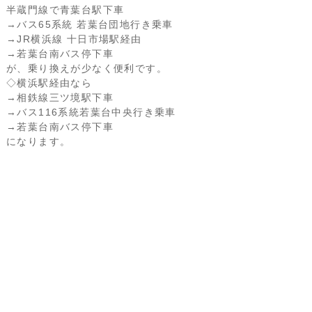
半蔵門線で青葉台駅下車
→バス65系統 若葉台団地行き乗車
→JR横浜線 十日市場駅経由
→若葉台南バス停下車
が、乗り換えが少なく便利です。
◇横浜駅経由なら
→相鉄線三ツ境駅下車
→バス116系統若葉台中央行き乗車
→若葉台南バス停下車
になります。