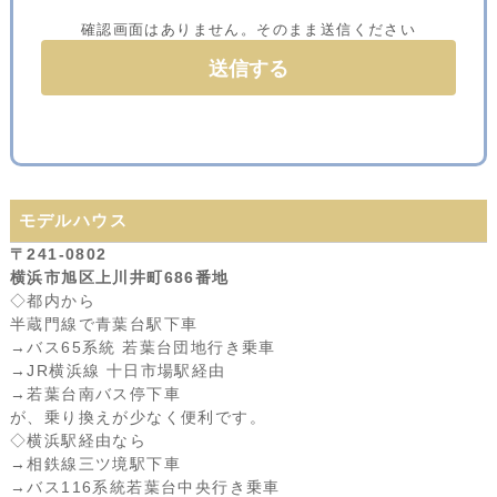
確認画面はありません。そのまま送信ください
モデルハウス
〒241-0802
横浜市旭区上川井町686番地
◇都内から
半蔵門線で青葉台駅下車
→バス65系統 若葉台団地行き乗車
→JR横浜線 十日市場駅経由
→若葉台南バス停下車
が、乗り換えが少なく便利です。
◇横浜駅経由なら
→相鉄線三ツ境駅下車
→バス116系統若葉台中央行き乗車