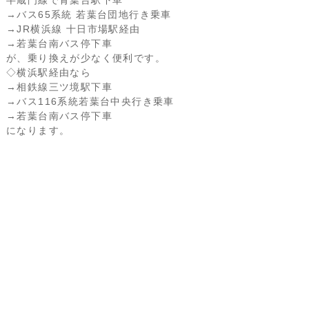
半蔵門線で青葉台駅下車
→バス65系統 若葉台団地行き乗車
→JR横浜線 十日市場駅経由
→若葉台南バス停下車
が、乗り換えが少なく便利です。
◇横浜駅経由なら
→相鉄線三ツ境駅下車
→バス116系統若葉台中央行き乗車
→若葉台南バス停下車
になります。