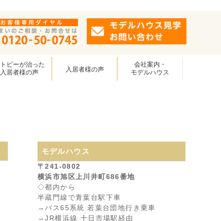
アトピーが治った
会社案内・
入居者様の声
入居者様の声
モデルハウス
モデルハウス
〒241-0802
横浜市旭区上川井町686番地
◇都内から
半蔵門線で青葉台駅下車
→バス65系統 若葉台団地行き乗車
→JR横浜線 十日市場駅経由