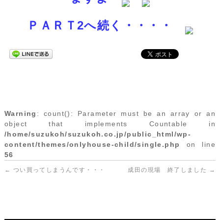
ＰＡＲＴ2へ続く・・・・
Warning
: count(): Parameter must be an array or an
object that implements Countable in
/home/suzukoh/suzukoh.co.jp/public_html/wp-
content/themes/onlyhouse-child/single.php
on line
56
←
つい買ってしまうんです・・・
成田の現場 終了しました
→