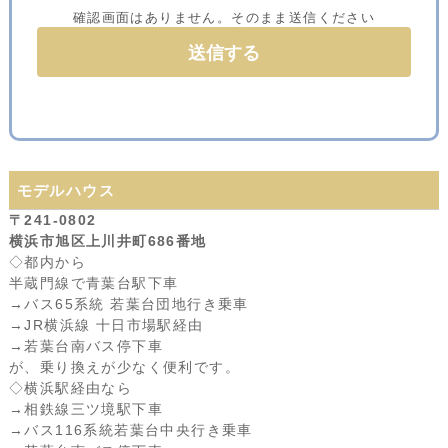
確認画面はありません。そのまま送信ください
モデルハウス
〒241-0802
横浜市旭区上川井町686番地
◇都内から
半蔵門線で青葉台駅下車
→バス65系統 若葉台団地行き乗車
→JR横浜線 十日市場駅経由
→若葉台南バス停下車
が、乗り換えが少なく便利です。
◇横浜駅経由なら
→相鉄線三ツ境駅下車
→バス116系統若葉台中央行き乗車