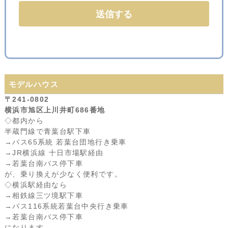
モデルハウス
〒241-0802
横浜市旭区上川井町686番地
◇都内から
半蔵門線で青葉台駅下車
→バス65系統 若葉台団地行き乗車
→JR横浜線 十日市場駅経由
→若葉台南バス停下車
が、乗り換えが少なく便利です。
◇横浜駅経由なら
→相鉄線三ツ境駅下車
→バス116系統若葉台中央行き乗車
→若葉台南バス停下車
になります。