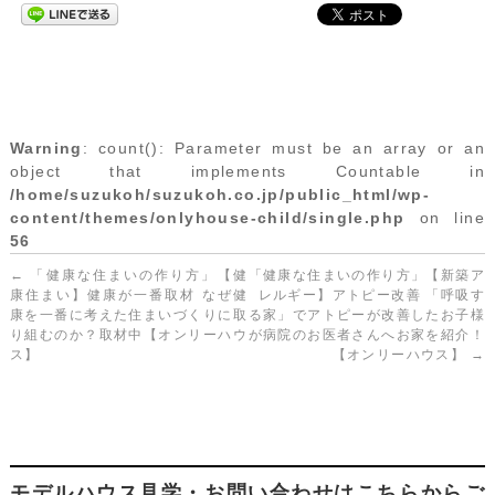
Warning
: count(): Parameter must be an array or an
object that implements Countable in
/home/suzukoh/suzukoh.co.jp/public_html/wp-
content/themes/onlyhouse-child/single.php
on line
56
←
「健康な住まいの作り方」【健
「健康な住まいの作り方」【新築ア
康住まい】健康が一番取材 なぜ健
レルギー】アトピー改善 「呼吸す
康を一番に考えた住まいづくりに取
る家」でアトピーが改善したお子様
り組むのか？取材中【オンリーハウ
が病院のお医者さんへお家を紹介！
ス】
【オンリーハウス】
→
モデルハウス見学・お問い合わせはこちらからご